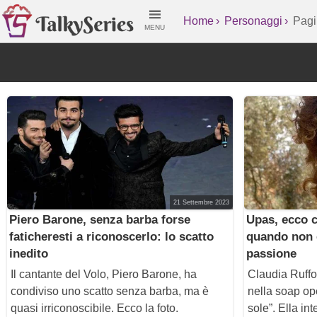
Home
Personaggi
Pagi
MENU
21 Settembre 2023
Piero Barone, senza barba forse
Upas, ecco c
faticheresti a riconoscerlo: lo scatto
quando non è
inedito
passione
Il cantante del Volo, Piero Barone, ha
Claudia Ruffo
condiviso uno scatto senza barba, ma è
nella soap ope
quasi irriconoscibile. Ecco la foto.
sole”. Ella in