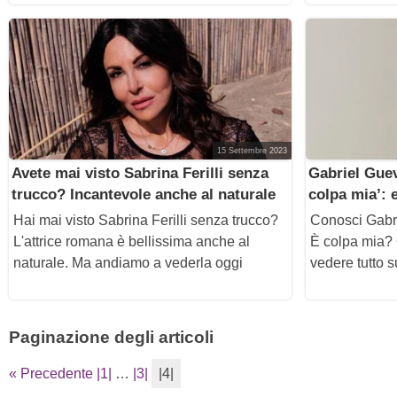
15 Settembre 2023
Avete mai visto Sabrina Ferilli senza
Gabriel Guev
trucco? Incantevole anche al naturale
colpa mia’: e
Hai mai visto Sabrina Ferilli senza trucco?
Conosci Gabri
L'attrice romana è bellissima anche al
È colpa mia? 
naturale. Ma andiamo a vederla oggi
vedere tutto s
Paginazione degli articoli
« Precedente
|1|
…
|3|
|4|