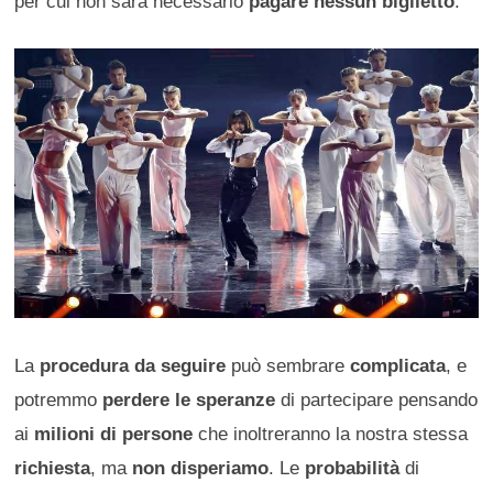
per cui non sarà necessario
pagare nessun biglietto
.
La
procedura da seguire
può sembrare
complicata
, e
potremmo
perdere le speranze
di partecipare pensando
ai
milioni di persone
che inoltreranno la nostra stessa
richiesta
, ma
non disperiamo
. Le
probabilità
di