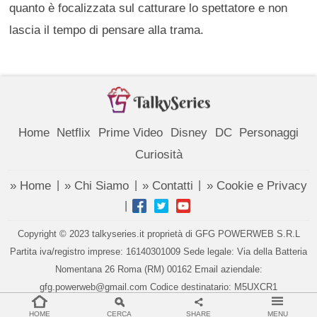
quanto è focalizzata sul catturare lo spettatore e non
lascia il tempo di pensare alla trama.
Home
Netflix
Prime Video
Disney
DC
Personaggi
Curiosità
» Home
» Chi Siamo
» Contatti
» Cookie e Privacy
|
|
|
|
Copyright © 2023 talkyseries.it proprietà di GFG POWERWEB S.R.L
Partita iva/registro imprese: 16140301009 Sede legale: Via della Batteria
Nomentana 26 Roma (RM) 00162 Email aziendale:
gfg.powerweb@gmail.com Codice destinatario: M5UXCR1
Gestione cookie
HOME
CERCA
SHARE
MENU