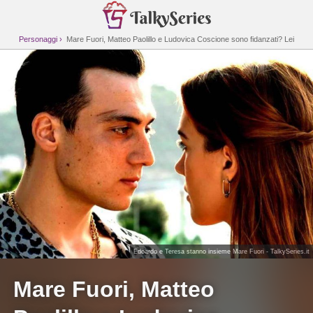
Personaggi
Mare Fuori, Matteo Paolillo e Ludovica Coscione sono fidanzati? Lei
rompe il silenzio
Edoardo e Teresa stanno insieme Mare Fuori - TalkySeries.it
Mare Fuori, Matteo