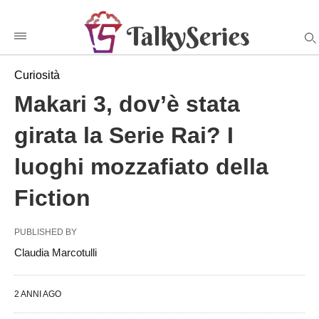
Makari+3%2C+dov%26%238217%3B%C3%A8+stata+girata+la+S
talkyseriesit
/makari-
3-
dove-
stata-
Curiosità
girata-
la-
Makari 3, dov’è stata
serie-
rai-
i-
girata la Serie Rai? I
luoghi-
mozzafiato-
luoghi mozzafiato della
della-
fiction/amp/
Fiction
PUBLISHED BY
Claudia Marcotulli
2 ANNI AGO