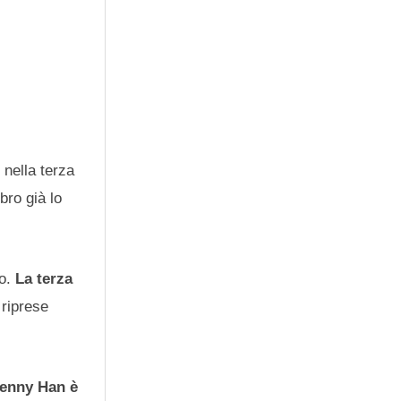
 nella terza
libro già lo
ro.
La terza
 riprese
enny Han è