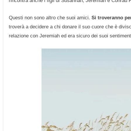
rincontra anche i figli di Susannah, Jeremiah e Conrad F
Questi non sono altro che suoi amici.
Si troveranno pe
troverà a decidere a chi donare il suo cuore che è diviso 
relazione con Jeremiah ed era sicuro dei suoi sentiment