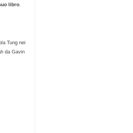
suo libro
.
la Tung nei
iah da Gavin