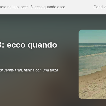
tate nei tuoi occhi 3: ecco quando esce
Condivi
 3: ecco quando
 di Jenny Han, ritorna con una terza