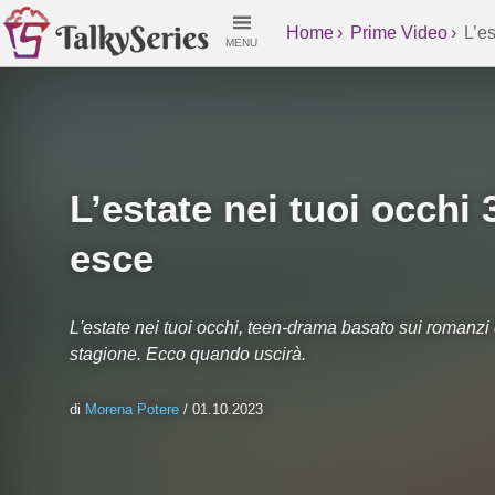
Home
Prime Video
L’es
MENU
L’estate nei tuoi occhi
esce
L'estate nei tuoi occhi, teen-drama basato sui romanzi
stagione. Ecco quando uscirà.
di
Morena Potere
/ 01.10.2023