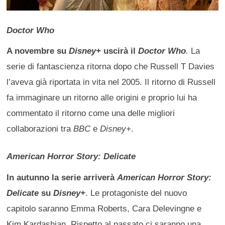
Doctor Who
A novembre su
Disney+
uscirà il
Doctor Who
.
La
serie di fantascienza ritorna dopo che Russell T Davies
l’aveva già riportata in vita nel 2005. Il ritorno di Russell
fa immaginare un ritorno alle origini e proprio lui ha
commentato il ritorno come una delle migliori
collaborazioni tra
BBC
e
Disney+
.
American Horror Story: Delicate
In autunno la serie arriverà
American Horror Story:
Delicate
su
Disney+
. Le protagoniste del nuovo
capitolo saranno Emma Roberts, Cara Delevingne e
Kim Kardashian. Rispetto al passato ci saranno una