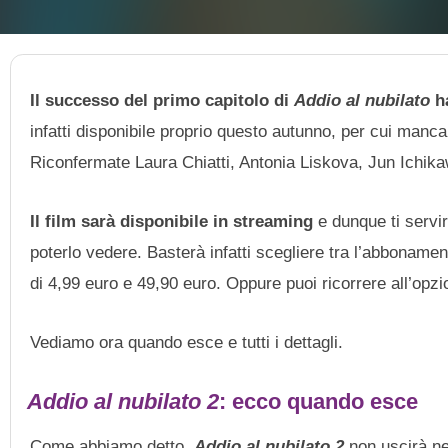
Il successo del primo capitolo di
Addio al nubilato
ha
infatti disponibile proprio questo autunno, per cui manc
Riconfermate Laura Chiatti, Antonia Liskova, Jun Ichika
Il film sarà disponibile in streaming
e dunque ti servi
poterlo vedere. Basterà infatti scegliere tra l’abboname
di 4,99 euro e 49,90 euro. Oppure puoi ricorrere all’opzi
Vediamo ora quando esce e tutti i dettagli.
Addio al nubilato 2
: ecco quando esce
Come abbiamo detto,
Addio al nubilato 2
non uscirà ne