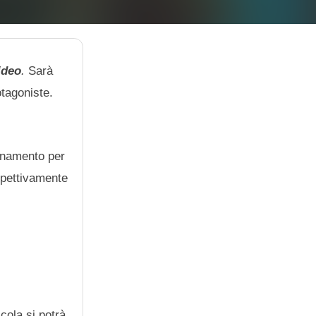
ideo
.
Sarà
otagoniste.
onamento per
spettivamente
icola si potrà