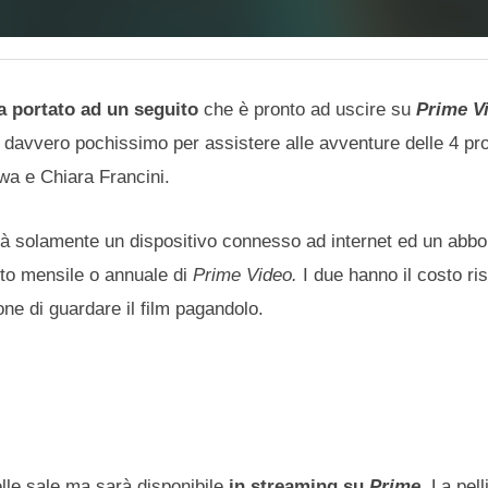
 portato ad un seguito
che è pronto ad uscire su
Prime V
a davvero pochissimo per assistere alle avventure delle 4 pr
wa e Chiara Francini.
rà solamente un dispositivo connesso ad internet ed un abb
nto mensile o annuale di
Prime Video.
I due hanno il costo ri
one di guardare il film pagandolo.
lle sale ma sarà disponibile
in streaming su
Prime
.
La pell