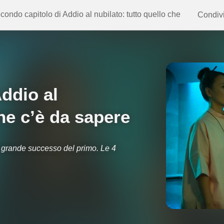
econdo capitolo di Addio al nubilato: tutto quello che
Condivi
Addio al
che c’è da sapere
il grande successo del primo. Le 4