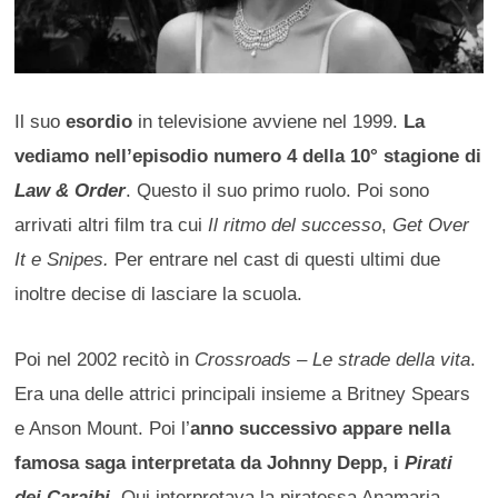
Il suo
esordio
in televisione avviene nel 1999.
La
vediamo nell’episodio numero 4 della 10° stagione di
Law & Order
. Questo il suo primo ruolo. Poi sono
arrivati altri film tra cui
Il ritmo del successo
,
Get Over
It e Snipes.
Per entrare nel cast di questi ultimi due
inoltre decise di lasciare la scuola.
Poi nel 2002 recitò in
Crossroads – Le strade della vita
.
Era una delle attrici principali insieme a Britney Spears
e Anson Mount. Poi l’
anno successivo appare nella
famosa saga interpretata da Johnny Depp, i
Pirati
dei Caraibi
.
Qui interpretava la piratessa Anamaria.